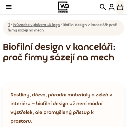
Přejít
Hledat
NÁK
na
KOŠ
obsah
Domů
/
Průvodce výběrem 3D loga
/
Biofilní design v kanceláři: proč
firmy sázejí na mech
Biofilní design v kanceláři:
proč firmy sázejí na mech
Rostliny, dřevo, přírodní materiály a zeleň v
interiéru — biofilní design už není módní
výstřelek, ale promyšlený přístup k
prostoru.