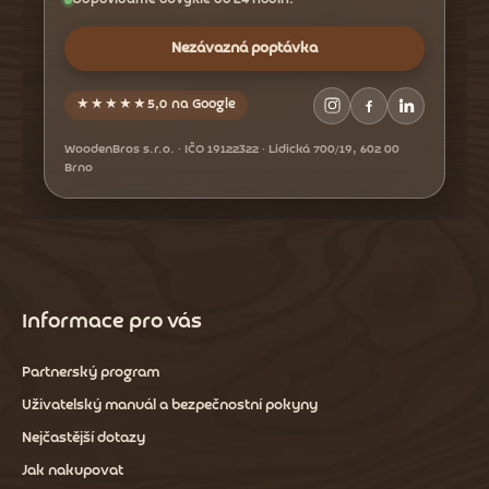
Nezávazná poptávka
★★★★★
5,0 na Google
WoodenBros s.r.o. · IČO 19122322 · Lidická 700/19, 602 00
Brno
Informace pro vás
Partnerský program
Uživatelský manuál a bezpečnostní pokyny
Nejčastější dotazy
Jak nakupovat