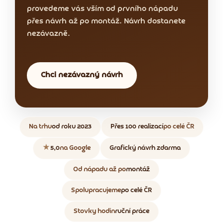
provedeme vás vším od prvního nápadu
přes návrh až po montáž. Návrh dostanete
nezávazně.
Chci nezávazný návrh
Na trhu
od roku 2023
Přes 100 realizací
po celé ČR
★
5,0
na Google
Grafický návrh zdarma
Od nápadu až po
montáž
Spolupracujeme
po celé ČR
Stovky hodin
ruční práce