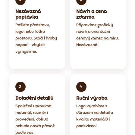
Nezávazná
Návrh a cena
poptávka
zdarma
Pošlete představu,
Připravíme grafický
logo nebo fotku
návrh a orientační
prostoru. Stačí i hrubý
cenový rámec na míru.
nápad — zbytek
Nezávazně.
vymyslíme.
Doladění detailů
Ruční výroba
Společně upravíme
Logo vyrobíme s
materiál, rozměr i
důrazem na detail a
provedení, dokud
kvalitu materiálů i
nebude návrh přesně
podsvícení.
podle vás.