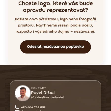
Chcete logo, které vás bude
opravdu reprezentovat?
Pošlete nám představu, logo nebo fotografii
prostoru. Navrhneme řešení podle účelu,
rozpočtu i výsledného dojmu — nezávazně.
Odeslat nezávaznou poptávku
Z
á
p
a
KONTAKT
t
Pavel Drbal
WoodenBros · jednatel
í
+420 604 734 852