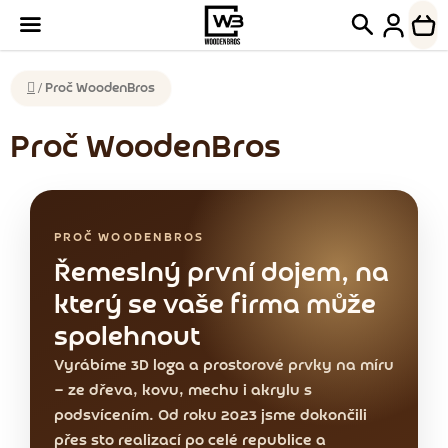
Přejít
Hledat
NÁK
na
KOŠ
obsah
Domů
/
Proč WoodenBros
Proč WoodenBros
PROČ WOODENBROS
Řemeslný první dojem, na
který se vaše firma může
spolehnout
Vyrábíme 3D loga a prostorové prvky na míru
— ze dřeva, kovu, mechu i akrylu s
podsvícením. Od roku 2023 jsme dokončili
přes sto realizací po celé republice a