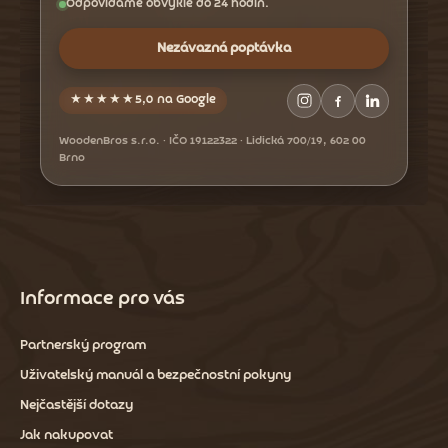
Odpovídáme obvykle do 24 hodin.
Nezávazná poptávka
★★★★★
5,0 na Google
WoodenBros s.r.o. · IČO 19122322 · Lidická 700/19, 602 00
Brno
Informace pro vás
Partnerský program
Uživatelský manuál a bezpečnostní pokyny
Nejčastější dotazy
Jak nakupovat