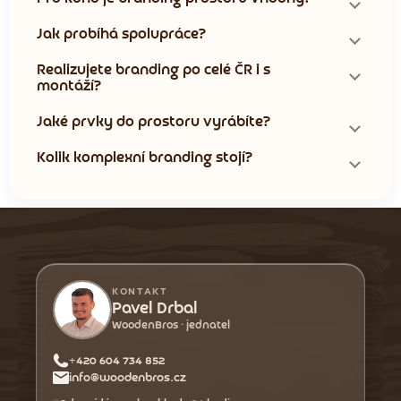
Jak probíhá spolupráce?
Realizujete branding po celé ČR i s
montáží?
Jaké prvky do prostoru vyrábíte?
Kolik komplexní branding stojí?
Z
á
p
a
KONTAKT
t
Pavel Drbal
WoodenBros · jednatel
í
+420 604 734 852
info@woodenbros.cz