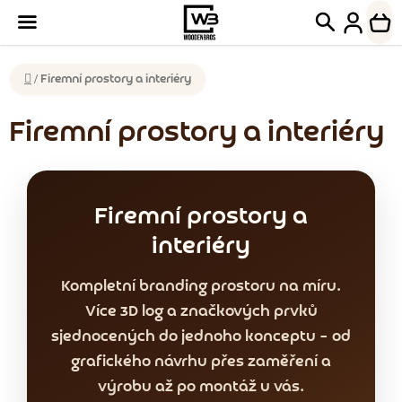
Přejít
Hledat
NÁK
na
KOŠ
obsah
Domů
/
Firemní prostory a interiéry
Firemní prostory a interiéry
Firemní prostory a
interiéry
Kompletní branding prostoru na míru.
Více 3D log a značkových prvků
sjednocených do jednoho konceptu – od
grafického návrhu přes zaměření a
výrobu až po montáž u vás.