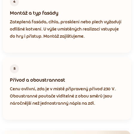
4
Montáž a typ fasády
Zateplená fasáda, cihla, prosklení nebo plech vyžadují
odlišné kotvení. U výše umístěných realizací vstupuje
do hry i přístup. Montáž zajišťujeme.
5
Přívod a oboustrannost
Cenu ovlivní, zda je v místě připravený přívod 230 V.
Oboustranné poutače viditelné z obou směrů jsou
náročnější než jednostranný nápis na zdi.