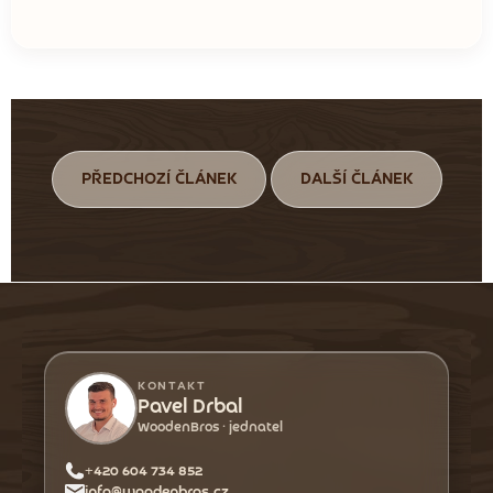
PŘEDCHOZÍ ČLÁNEK
DALŠÍ ČLÁNEK
Z
á
p
a
KONTAKT
t
Pavel Drbal
WoodenBros · jednatel
í
+420 604 734 852
info@woodenbros.cz