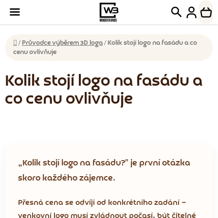
Přejít
Hledat
NÁK
na
KOŠ
obsah
Domů
/
Průvodce výběrem 3D loga
/
Kolik stojí logo na fasádu a co
cenu ovlivňuje
Kolik stojí logo na fasádu a
co cenu ovlivňuje
„Kolik stojí logo na fasádu?" je první otázka
skoro každého zájemce.
Přesná cena se odvíjí od konkrétního zadání —
venkovní logo musí zvládnout počasí, být čitelné