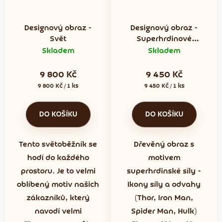
Designový obraz -
Designový obraz -
Svět
Superhrdinové
MARVEL
Skladem
Skladem
9 800 Kč
9 450 Kč
Měrná
Měrná
9 800 Kč / 1 ks
9 450 Kč / 1 ks
cena:
cena:
DO KOŠÍKU
DO KOŠÍKU
Tento světoběžník se
Dřevěný obraz s
hodí do každého
motivem
prostoru. Je to velmi
superhrdinské síly -
oblíbený motiv našich
Ikony síly a odvahy
zákazníků, který
(Thor, Iron Man,
navodí velmi
Spider Man, Hulk)