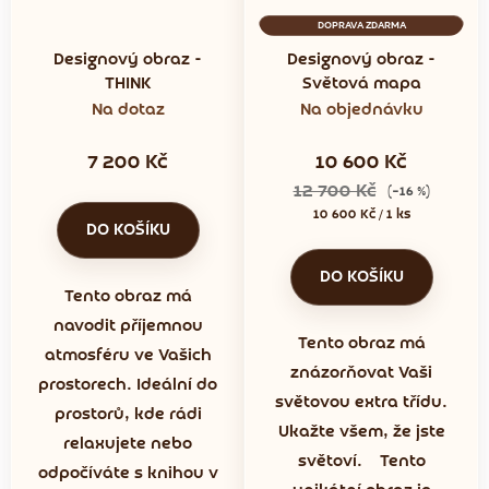
DOPRAVA ZDARMA
Designový obraz -
Designový obraz -
THINK
Světová mapa
Na dotaz
Na objednávku
7 200 Kč
10 600 Kč
12 700 Kč
(–16 %)
Měrná
10 600 Kč / 1 ks
DO KOŠÍKU
cena:
DO KOŠÍKU
Tento obraz má
navodit příjemnou
Tento obraz má
atmosféru ve Vašich
znázorňovat Vaši
prostorech. Ideální do
světovou extra třídu.
prostorů, kde rádi
Ukažte všem, že jste
relaxujete nebo
světoví. Tento
odpočíváte s knihou v