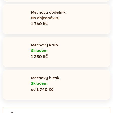
Mechový obdélník
Na objednávku
1 760 Kč
Mechový kruh
Skladem
1 250 Kč
Mechový blesk
Skladem
1 740 Kč
od
Ř