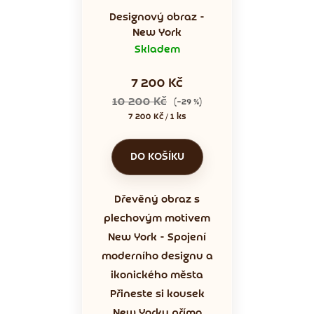
Designový obraz -
New York
Skladem
7 200 Kč
10 200 Kč
(–29 %)
Měrná
7 200 Kč / 1 ks
cena:
DO KOŠÍKU
Dřevěný obraz s
plechovým motivem
New York - Spojení
moderního designu a
ikonického města
Přineste si kousek
New Yorku přímo