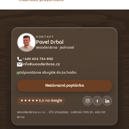
y
v
Z
ý
á
p
p
i
a
s
KONTAKT
u
t
Pavel Drbal
WoodenBros · jednatel
í
+420 604 734 852
info@woodenbros.cz
Odpovídáme obvykle do 24 hodin.
Nezávazná poptávka
★★★★★
5,0 na Google
WoodenBros s.r.o. · IČO 19122322 · Lidická 700/19, 602 00
Brno