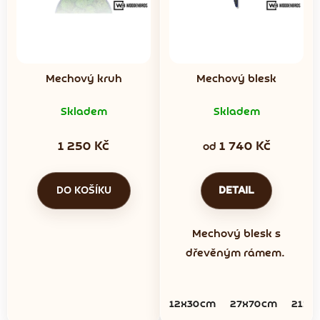
Mechový kruh
Mechový blesk
Skladem
Skladem
1 250 Kč
1 740 Kč
od
DO KOŠÍKU
DETAIL
Mechový blesk s
dřevěným rámem.
12x30cm
27x70cm
21x5