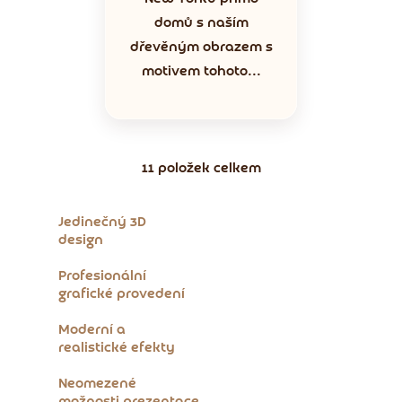
domů s naším
dřevěným obrazem s
motivem tohoto...
11
položek celkem
O
v
l
Jedinečný 3D
á
design
d
a
Profesionální
grafické provedení
c
í
Moderní a
p
realistické efekty
r
v
Neomezené
k
možnosti prezentace