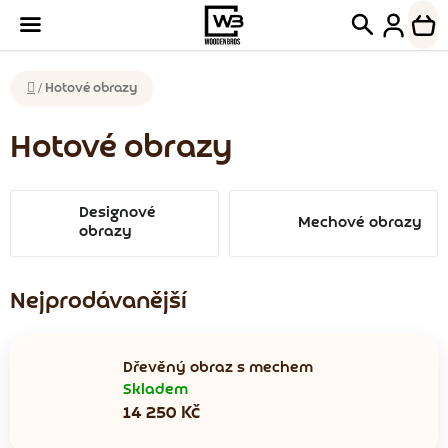
Přejít
Hledat
NÁK
na
KOŠ
obsah
Domů
/
Hotové obrazy
Hotové obrazy
Designové
Mechové obrazy
obrazy
Nejprodávanější
Dřevěný obraz s mechem
Skladem
14 250 Kč