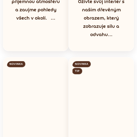
příjemnou atmosféru
Oživte svůj interiér s
a zaujme pohledy
naším dřevěným
všech v okolí. ...
obrazem, který
zobrazuje sílu a
odvahu...
NOVINKA
NOVINKA
TIP