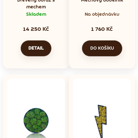
Dřevěný obraz s
Mechový obdélník
ů
mechem
Skladem
Na objednávku
14 250 Kč
1 760 Kč
DETAIL
DO KOŠÍKU