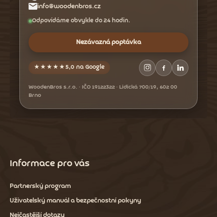
info@woodenbros.cz
Odpovídáme obvykle do 24 hodin.
Nezávazná poptávka
★★★★★
5,0 na Google
WoodenBros s.r.o. · IČO 19122322 · Lidická 700/19, 602 00
Brno
Informace pro vás
Partnerský program
Uživatelský manuál a bezpečnostní pokyny
Nejčastější dotazy