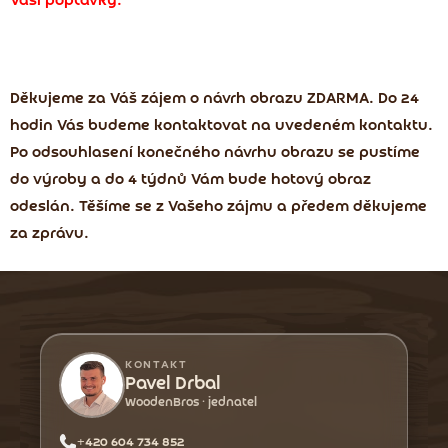
Vaší poptávky.
Děkujeme za Váš zájem o návrh obrazu ZDARMA. Do 24
hodin Vás budeme kontaktovat na uvedeném kontaktu.
Po odsouhlasení konečného návrhu obrazu se pustíme
do výroby a do 4 týdnů Vám bude hotový obraz
odeslán. Těšíme se z Vašeho zájmu a předem děkujeme
za zprávu.
Z
á
p
a
KONTAKT
t
Pavel Drbal
WoodenBros · jednatel
í
+420 604 734 852