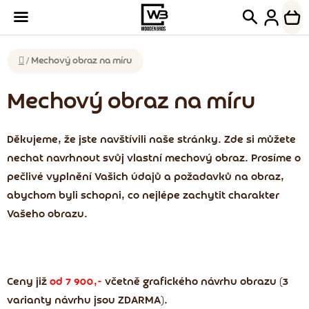
Přejít
Hledat
NÁK
na
KOŠ
obsah
Domů
/
Mechový obraz na míru
Mechový obraz na míru
Děkujeme, že jste navštívili naše stránky. Zde si můžete
nechat navrhnout svůj vlastní mechový obraz. Prosíme o
pečlivé vyplnění Vašich údajů a požadavků na obraz,
abychom byli schopni, co nejlépe zachytit charakter
Vašeho obrazu.
Ceny již
od 7 900,-
včetně grafického návrhu obrazu (3
varianty návrhu jsou ZDARMA).