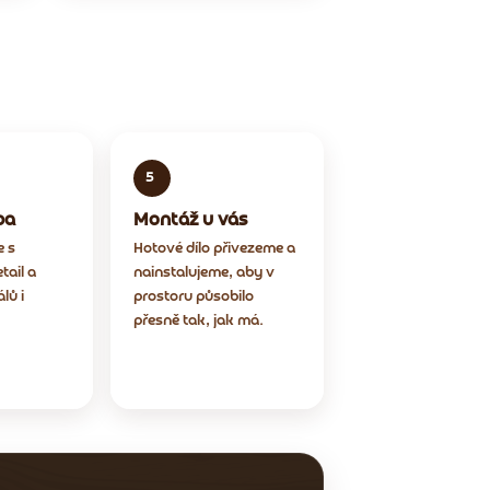
ba
Montáž u vás
 s
Hotové dílo přivezeme a
tail a
nainstalujeme, aby v
lů i
prostoru působilo
přesně tak, jak má.