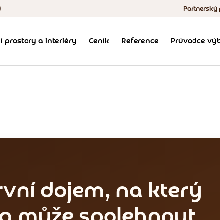
)
Partnerský
Výroba, 
í prostory a interiéry
Ceník
Reference
Průvodce výb
Obchodní podmí
vní dojem, na který
ma může spolehnout