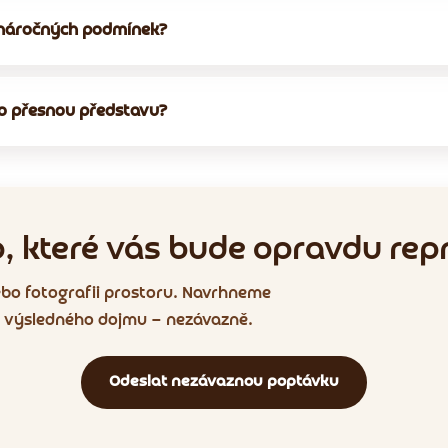
o náročných podmínek?
o přesnou představu?
o, které vás bude opravdu rep
ebo fotografii prostoru. Navrhneme
 i výsledného dojmu — nezávazně.
Odeslat nezávaznou poptávku