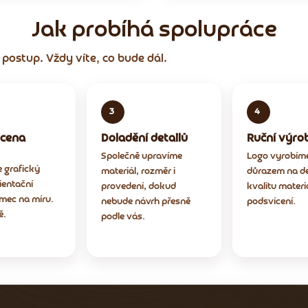
Jak probíhá spolupráce
postup. Vždy víte, co bude dál.
 cena
Doladění detailů
Ruční výro
Společně upravíme
Logo vyrobíme
e grafický
materiál, rozměr i
důrazem na de
ientační
provedení, dokud
kvalitu materiá
mec na míru.
nebude návrh přesně
podsvícení.
ě.
podle vás.