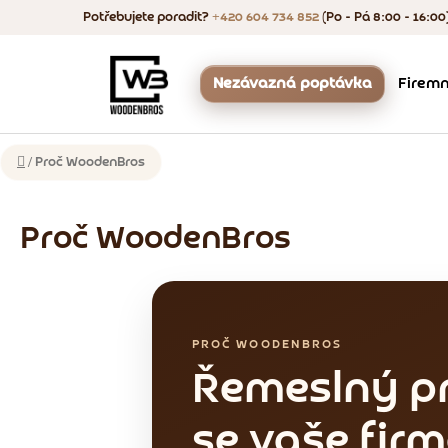
Přejít
Potřebujete poradit?
+420 604 734 852
(Po - Pá 8:00 - 16:00
na
obsah
Nezávazná poptávka
Firemn
Více
Proč WoodenBros
Domů
/
Proč WoodenBros
Proč WoodenBros
PROČ WOODENBROS
Řemeslný pr
se vaše fir