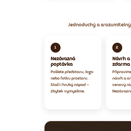
Jednoduchý a srozumitelný 
Nezávazná
Návrh a
poptávka
zdarma
Pošlete představu, logo
Připravím
nebo fotku prostoru.
návrh a or
Stačí i hrubý nápad —
cenový rá
zbytek vymyslíme.
Nezávazn