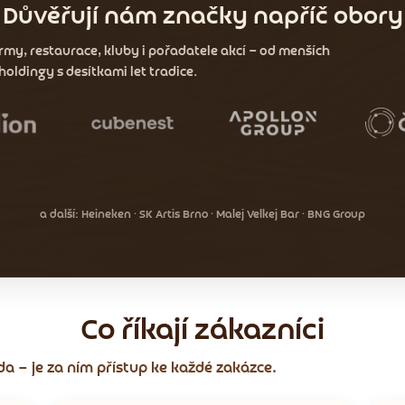
Důvěřují nám značky napříč obory
firmy, restaurace, kluby i pořadatele akcí — od menších
oldingy s desítkami let tradice.
a další: Heineken · SK Artis Brno · Malej Velkej Bar · BNG Group
Co říkají zákazníci
a — je za ním přístup ke každé zakázce.