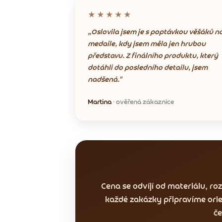
★★★★★
„Oslovila jsem je s poptávkou věšáků n
medaile, kdy jsem měla jen hrubou
představu. Z finálního produktu, který
dotáhli do posledního detailu, jsem
nadšená."
Martina
· ověřená zákaznice
Cena se odvíjí od materiálu, r
každé zakázky připravíme orie
če