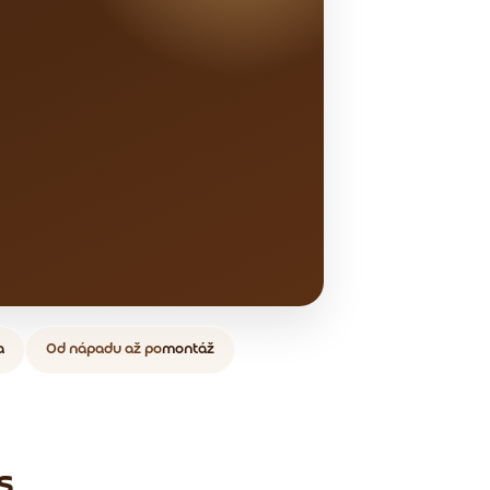
a
Od nápadu až po
montáž
s