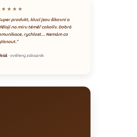
★★★★★
uper produkt, kluci jsou šikovní a
dělají na míru téměř cokoliv. Dobrá
omunikace, rychlost… Nemám co
ytknout."
ukáš
· ověřený zákazník