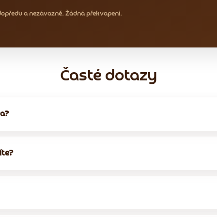
dopředu a nezávazně. Žádná překvapení.
Časté dotazy
ma?
íte?