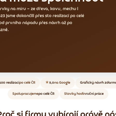
rvky na míru — ze dřeva, kovu, mechu i
3 jsme dokončili přes sto realizací po celé
od prvního nápadu přes návrh až po
zně.
100 realizací
po celé ČR
★
5,0
na Google
Grafický návrh zdarm
Spolupracujeme
po celé ČR
Stovky hodin
ruční práce
Proč si firmy vybírají právě ná