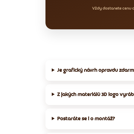
Vždy dostanete cenu 
Je grafický návrh opravdu zdar
Z jakých materiálů 3D logo vyráb
Postaráte se i o montáž?