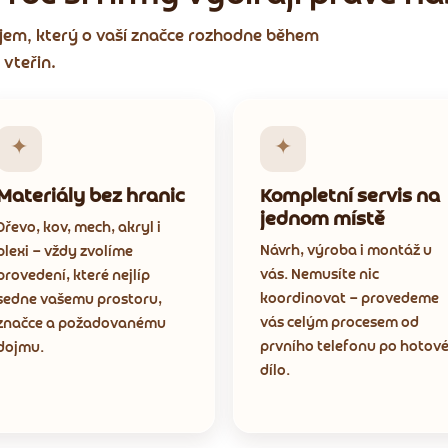
dojem, který o vaší značce rozhodne během
 vteřin.
✦
✦
Materiály bez hranic
Kompletní servis na
jednom místě
Dřevo, kov, mech, akryl i
Návrh, výroba i montáž u
plexi — vždy zvolíme
vás. Nemusíte nic
provedení, které nejlíp
koordinovat — provedeme
sedne vašemu prostoru,
vás celým procesem od
značce a požadovanému
prvního telefonu po hotov
dojmu.
dílo.