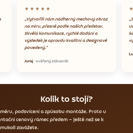
★★★★★
a
„Vytvořili nám nádherný mechový obraz
„S
na míru, přesně podle našich představ.
u
Skvělá komunikace, rychlé dodání a
k
výsledek je opravdu kvalitní a designově
v
povedený."
L
Juraj
· ověřený zákazník
Kolik to stojí?
ozměru, podsvícení a způsobu montáže. Proto u
ntační cenový rámec předem — ještě než se k
mukoli zavážete.