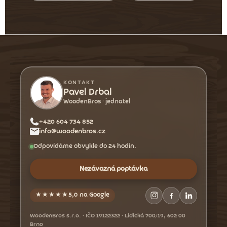
Z
á
p
a
KONTAKT
t
Pavel Drbal
WoodenBros · jednatel
í
+420 604 734 852
info@woodenbros.cz
Odpovídáme obvykle do 24 hodin.
Nezávazná poptávka
★★★★★
5,0 na Google
WoodenBros s.r.o. · IČO 19122322 · Lidická 700/19, 602 00
Brno