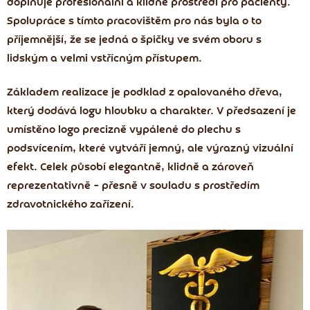
doplňuje profesionální a klidné prostředí pro pacienty.
Spolupráce s tímto pracovištěm pro nás byla o to
příjemnější, že se jedná o špičky ve svém oboru s
lidským a velmi vstřícným přístupem.
Základem realizace je podklad z opalovaného dřeva,
který dodává logu hloubku a charakter. V předsazení je
umístěno logo precizně vypálené do plechu s
podsvícením, které vytváří jemný, ale výrazný vizuální
efekt. Celek působí elegantně, klidně a zároveň
reprezentativně – přesně v souladu s prostředím
zdravotnického zařízení.