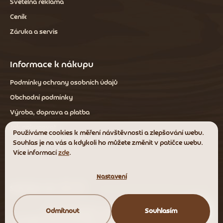
Světelná reklama
Ceník
Záruka a servis
Informace k nákupu
Podmínky ochrany osobních údajů
Obchodní podmínky
Výroba, doprava a platba
Jak nakupovat
Používáme cookies k měření návštěvnosti a zlepšování webu.
Souhlas je na vás a kdykoli ho můžete změnit v patičce webu.
Více informací
zde
.
Nastavení
Sledujte nás
Vytvořil Shoptet
|
Anque Media
Odmítnout
Souhlasím
Copyright 2026
WoodenBros
. Všechna práva vyhrazena.
Upravit