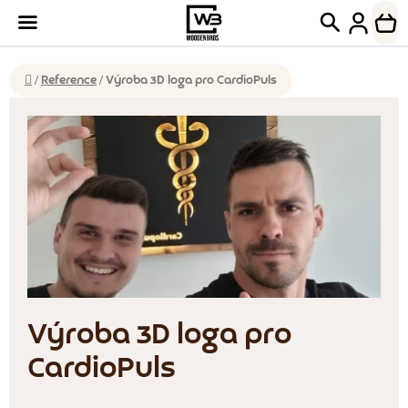
Přejít
Hledat
NÁK
na
KOŠ
obsah
Domů
/
Reference
/
Výroba 3D loga pro CardioPuls
Výroba 3D loga pro
CardioPuls