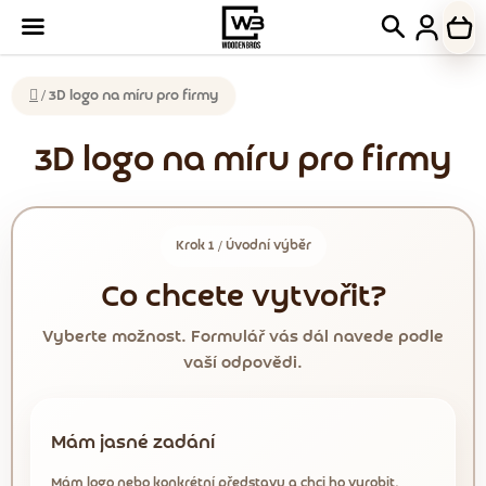
Přejít
Hledat
NÁK
na
KOŠ
obsah
Domů
/
3D logo na míru pro firmy
3D logo na míru pro firmy
Krok 1 / Úvodní výběr
Co chcete vytvořit?
Vyberte možnost. Formulář vás dál navede podle
vaší odpovědi.
Mám jasné zadání
Mám logo nebo konkrétní představu a chci ho vyrobit.