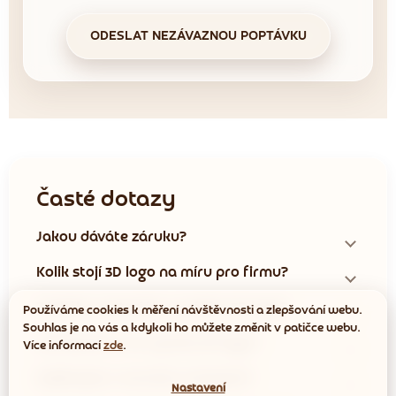
ODESLAT NEZÁVAZNOU POPTÁVKU
Časté dotazy
Jakou dáváte záruku?
Kolik stojí 3D logo na míru pro firmu?
Z jakého materiálu vyrábíte 3D loga?
Používáme cookies k měření návštěvnosti a zlepšování webu.
Souhlas je na vás a kdykoli ho můžete změnit v patičce webu.
Jak dlouho trvá výroba 3D loga?
Více informací
zde
.
Zajišťujete i montáž a instalaci?
Nastavení