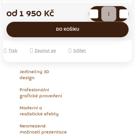
od
1 950 Kč
Měrná cena:
DO KOŠÍKU
Tisk
Zeptat se
Sdílet
Jedinečný 3D
design
Profesionální
grafické provedení
Moderní a
realistické efekty
Neomezené
možnosti prezentace