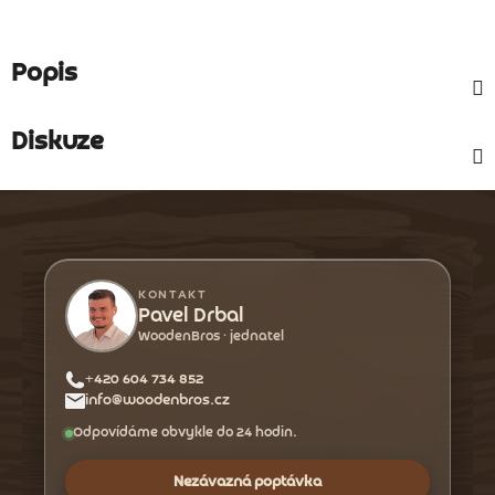
Popis
Diskuze
Z
á
p
a
KONTAKT
t
Pavel Drbal
WoodenBros · jednatel
í
+420 604 734 852
info@woodenbros.cz
Odpovídáme obvykle do 24 hodin.
Nezávazná poptávka