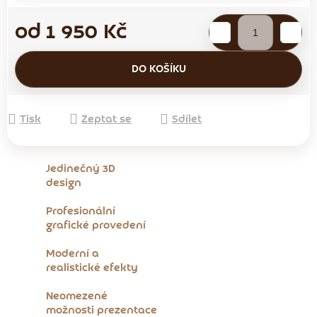
od
1 950 Kč
Měrná cena:
DO KOŠÍKU
Tisk
Zeptat se
Sdílet
Jedinečný 3D
design
Profesionální
grafické provedení
Moderní a
realistické efekty
Neomezené
možnosti prezentace