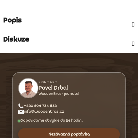
Popis
Diskuze
Z
á
p
a
KONTAKT
t
Pavel Drbal
WoodenBros · jednatel
í
+420 604 734 852
info@woodenbros.cz
Odpovídáme obvykle do 24 hodin.
Nezávazná poptávka