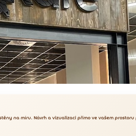
těny na míru. Návrh a vizualizaci přímo ve vašem prostoru