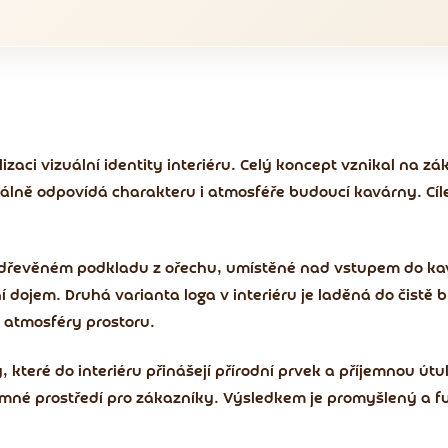
izaci vizuální identity interiéru. Celý koncept vznikal na z
álně odpovídá charakteru i atmosféře budoucí kavárny. Cíl
a dřevěném podkladu z ořechu, umístěné nad vstupem do ka
ní dojem. Druhá varianta loga v interiéru je laděná do čistě
í atmosféry prostoru.
které do interiéru přinášejí přírodní prvek a příjemnou út
emné prostředí pro zákazníky. Výsledkem je promyšlený a fu