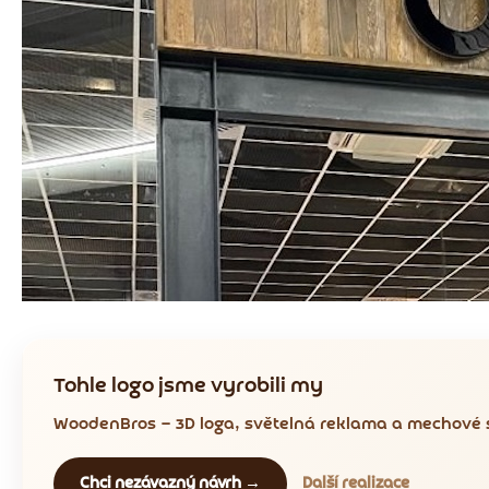
Tohle logo jsme vyrobili my
WoodenBros — 3D loga, světelná reklama a mechové s
Chci nezávazný návrh →
Další realizace