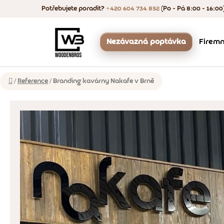
Přejít
Potřebujete poradit?
+420 604 734 852
(Po - Pá 8:00 - 16:00
na
obsah
Nezávazná poptávka
Firemn
Více
Proč WoodenBros
Domů
/
Reference
/
Branding kavárny Nakafe v Brně