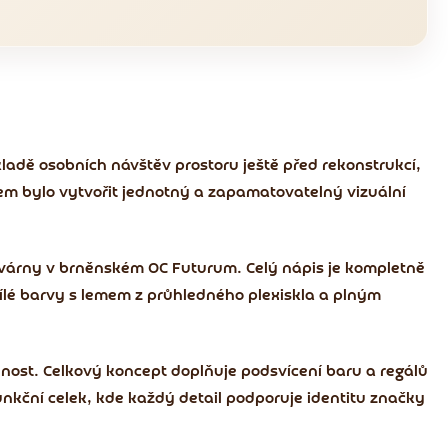
ákladě osobních návštěv prostoru ještě před rekonstrukcí,
em bylo vytvořit jednotný a zapamatovatelný vizuální
várny v brněnském OC Futurum. Celý nápis je kompletně
 bílé barvy s lemem z průhledného plexiskla a plným
ulnost. Celkový koncept doplňuje podsvícení baru a regálů
nkční celek, kde každý detail podporuje identitu značky