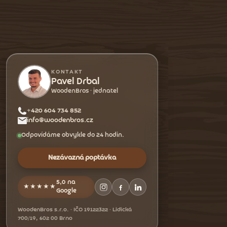
KONTAKT
Pavel Drbal
WoodenBros · jednatel
+420 604 734 852
info@woodenbros.cz
Odpovídáme obvykle do 24 hodin.
Nezávazná poptávka
5,0 na
★★★★★
Google
WoodenBros s.r.o. · IČO 19122322 · Lidická
700/19, 602 00 Brno