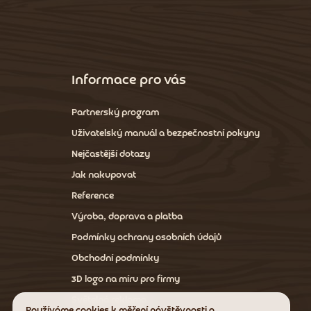
Z
á
p
a
Informace pro vás
t
í
Partnerský program
Uživatelský manuál a bezpečnostní pokyny
Nejčastější dotazy
Jak nakupovat
Reference
Výroba, doprava a platba
Podmínky ochrany osobních údajů
Obchodní podmínky
3D logo na míru pro firmy
Světelná reklama
Používáme cookies k měření návštěvnosti a