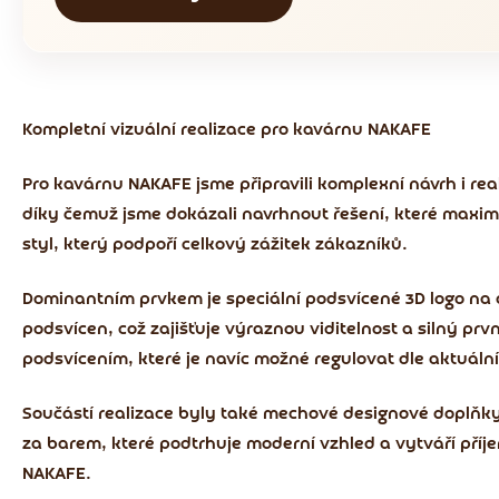
Kompletní vizuální realizace pro kavárnu NAKAFE
Pro kavárnu NAKAFE jsme připravili komplexní návrh i real
díky čemuž jsme dokázali navrhnout řešení, které maxim
styl, který podpoří celkový zážitek zákazníků.
Dominantním prvkem je speciální podsvícené 3D logo n
podsvícen, což zajišťuje výraznou viditelnost a silný prv
podsvícením, které je navíc možné regulovat dle aktuáln
Součástí realizace byly také mechové designové doplňky, 
za barem, které podtrhuje moderní vzhled a vytváří příj
NAKAFE.