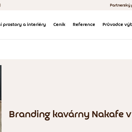
)
Partnerský
Výroba, 
í prostory a interiéry
Ceník
Reference
Průvodce výb
Obchodní podmí
Branding kavárny Nakafe v