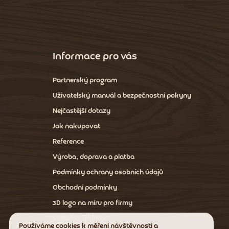
Z
á
p
a
Informace pro vás
t
í
Partnerský program
Uživatelský manuál a bezpečnostní pokyny
Nejčastější dotazy
Jak nakupovat
Reference
Výroba, doprava a platba
Podmínky ochrany osobních údajů
Obchodní podmínky
3D logo na míru pro firmy
Světelná reklama
Používáme cookies k měření návštěvnosti a