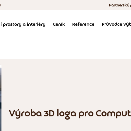
)
Partnerský
Výroba, 
í prostory a interiéry
Ceník
Reference
Průvodce výb
Obchodní podmí
Výroba 3D loga pro Comput