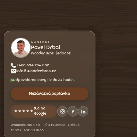
KONTAKT
Pavel Drbal
WoodenBros · jednatel
+420 604 734 852
info@woodenbros.cz
Odpovídáme obvykle do 24 hodin.
Nezávazná poptávka
5,0 na
★★★★★
Google
WoodenBros s.r.o. · IČO 19122322 · Lidická
700/19, 602 00 Brno