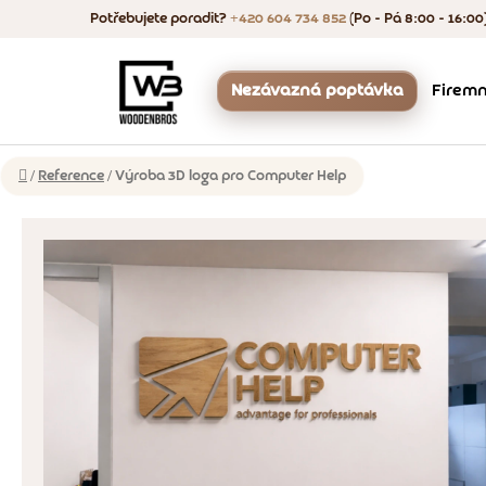
Přejít
Potřebujete poradit?
+420 604 734 852
(Po - Pá 8:00 - 16:00
na
obsah
Nezávazná poptávka
Firemn
Více
Proč WoodenBros
Domů
/
Reference
/
Výroba 3D loga pro Computer Help