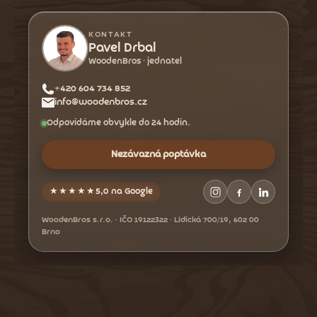
p
a
KONTAKT
t
Pavel Drbal
WoodenBros · jednatel
í
+420 604 734 852
info@woodenbros.cz
Odpovídáme obvykle do 24 hodin.
Nezávazná poptávka
★★★★★
5,0 na Google
WoodenBros s.r.o. · IČO 19122322 · Lidická 700/19, 602 00
Brno