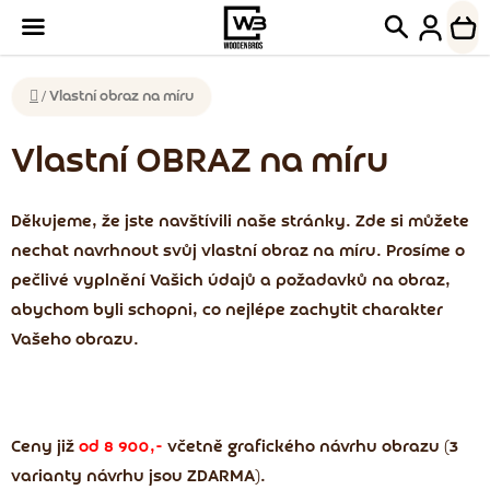
Přejít
Hledat
NÁK
na
KOŠ
obsah
Domů
/
Vlastní obraz na míru
Vlastní OBRAZ na míru
Děkujeme, že jste navštívili naše stránky. Zde si můžete
nechat navrhnout svůj vlastní obraz na míru. Prosíme o
pečlivé vyplnění Vašich údajů a požadavků na obraz,
abychom byli schopni, co nejlépe zachytit charakter
Vašeho obrazu.
Ceny již
od 8 900,-
včetně grafického návrhu obrazu (3
varianty návrhu jsou ZDARMA).