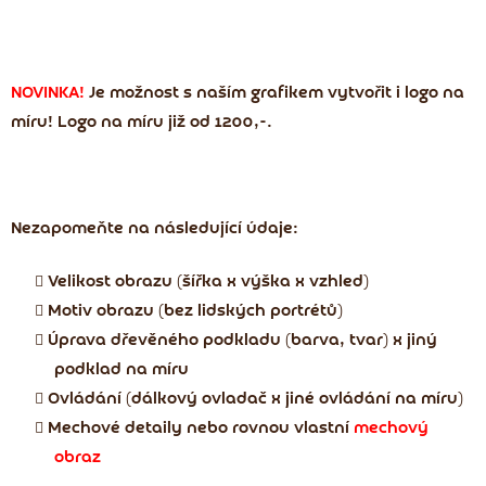
NOVINKA!
Je možnost s naším grafikem vytvořit i logo na
míru! Logo na míru již
od 1200,-.
Nezapomeňte na následující údaje
:
Velikost obrazu (šířka x výška x vzhled)
Motiv obrazu (bez lidských portrétů)
Úprava dřevěného podkladu (barva, tvar) x jiný
podklad na míru
Ovládání (dálkový ovladač x jiné ovládání na míru)
Mechové detaily nebo rovnou vlastní
mechový
obraz